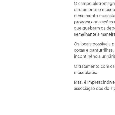
O campo eletromagnét
diretamente o múscu
crescimento muscula
provoca contrações m
que quebram os depós
semelhante à maneira
Os locais possíveis 
coxas e panturrilhas.
incontinência urinária
O tratamento com cam
musculares.
Mas, é imprescindível
associação dos dois 