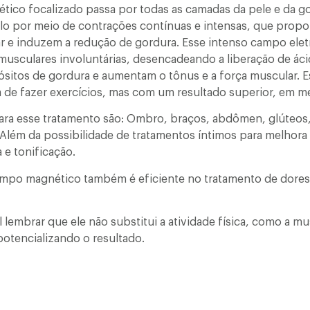
ico focalizado passa por todas as camadas da pele e da g
lo por meio de contrações contínuas e intensas, que prop
r e induzem a redução de gordura. Esse intenso campo ele
usculares involuntárias, desencadeando a liberação de ácid
itos de gordura e aumentam o tônus e a força muscular. E
 de fazer exercícios, mas com um resultado superior, em 
para esse tratamento são: Ombro, braços, abdômen, glúteos,
 Além da possibilidade de tratamentos íntimos para melhora 
 e tonificação.
po magnético também é eficiente no tratamento de dores a
 lembrar que ele não substitui a atividade física, como a mu
potencializando o resultado.